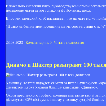
Изначально киевский клуб, руководствуясь нормой регламент
посещение матча детям только из футбольных школ.
Впрочем, киевский клуб настаивает, что на матч могут прийти
"Право на бесплатное посещение матча соответствии с п. "е" 
23.03.2023 |
Комментарии: 0
|
Читать полностью
Динамо и Шахтер разыграют 100 тыся
5 липня у Полтаві відбудеться матч за Інтер Суперкубок Ук
фіналістом Кубка України &minus- київським «Динамо».
Окрім престижного трофею, команди змагатимуться й за при
дістануться 65% цієї суми, іншому учаснику зустрічі &minus-