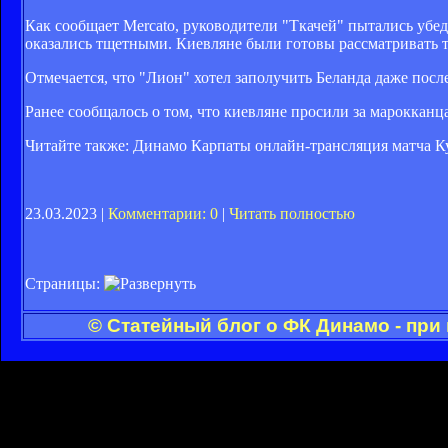
Как сообщает Mercato, руководители "Ткачей" пытались убед
оказались тщетными. Киевляне были готовы рассматривать 
Отмечается, что "Лион" хотел заполучить Беланда даже пос
Ранее сообщалось о том, что киевляне просили за мароккан
Читайте также: Динамо Карпаты онлайн-трансляция матча 
23.03.2023 |
Комментарии: 0
|
Читать полностью
Страницы:
© Статейный блог о ФК Динамо - при