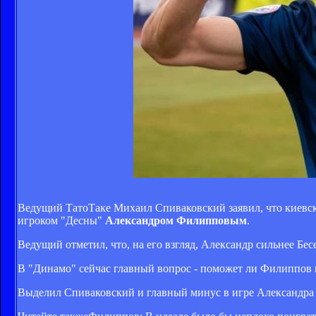
Ведущий ТатоТаке Михаил Спиваковский заявил, что киевск
игроком "Десны"
Александром Филипповым
.
Ведущий отметил, что, на его взгляд, Александр сильнее Бе
В "Динамо" сейчас главный вопрос - поможет ли Филиппов в
Выделил Спиваковский и главный минус в игре Александра