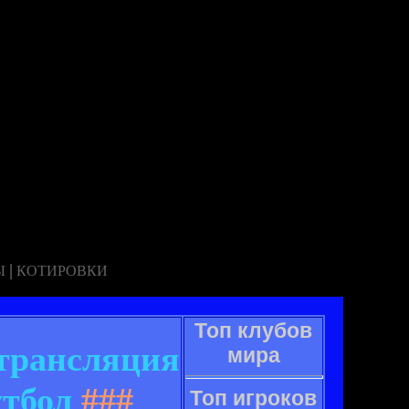
|
Ы
КОТИРОВКИ
Топ клубов
трансляция
мира
утбол
###
Топ игроков