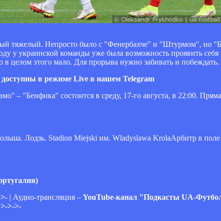
мый тяжелый. Непросто было с "Фенербахче" и "Штурмом", но "
у у украинской команды уже была возможность проявить себя 
 но в целом этого мало. Для прорыва нужно забивать и побеждать.
доступны в режиме Live в нашем Telegram
 – "Бенфика" состоится в среду, 17-го августа, в 22:00. Прям
льша. Лодзь. Stadion Miejski им. Wladyslawa KrolaАрбитр в пол
ортугалия)
>-
| Аудио-трансляция –
YouTube-канал "Подкасты UA-Футбол
>->->-