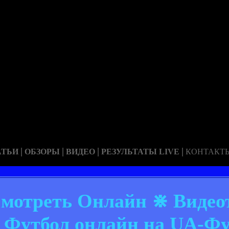
|
|
|
|
АТЬИ
ОБЗОРЫ
ВИДЕО
РЕЗУЛЬТАТЫ LIVE
КОНТАКТ
Смотреть Онлайн ⋇ Видео
⋇ Футбол онлайн на UA-Ф