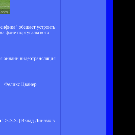
Бенфика" обещает устроить
на фоне португальского
ая онлайн видеотрансляция –
е – Феликс Цвайер
" >->->-
| Вклад Динамо в