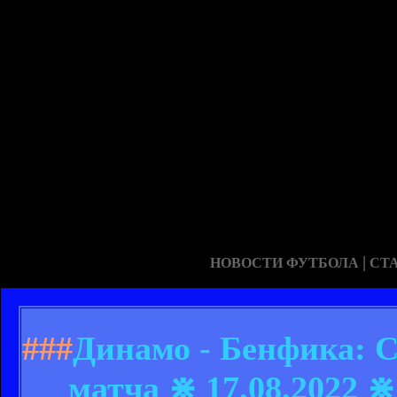
|
НОВОСТИ ФУТБОЛА
СТ
###
Динамо - Бенфика: 
матча ⋇ 17.08.2022 