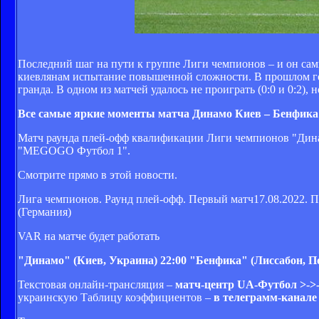
Последний шаг на пути к группе Лиги чемпионов – и он са
киевлянам испытание повышенной сложности. В прошлом год
гранда. В одном из матчей удалось не проиграть (0:0 и 0:2),
Все самые яркие моменты матча Динамо Киев – Бенфика 
Матч раунда плей-офф квалификации Лиги чемпионов "Динамо"
"MEGOGO Футбол 1".
Смотрите прямо в этой новости.
Лига чемпионов. Раунд плей-офф. Первый матч17.08.2022. По
(Германия)
VAR на матче будет работать
"Динамо" (Киев, Украина)
22:00
"Бенфика" (Лиссабон, П
Текстовая онлайн-трансляция –
матч-центр UA-Футбол >->-
украинскую Таблицу коэффициентов –
в телеграмм-канале 